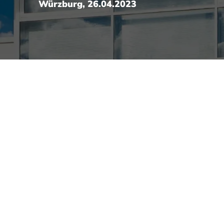
Würzburg, 26.04.2023
unde für 25 Jahre SPIS Sp
burg-Schweinfurt
ehen der SPIS Spindler Services GmbH bekam Herr
Andreas 
ondere Verdienste von
Melanie Krömer
, Referentin Kommunik
indler Services GmbH? Als IT-Dienstleister für die Autohaus 