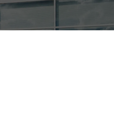
indler Services GmbH dur
Freymüller
, Leiter IT, mit seinem Team der SPIS Spindler Se
ation der IHK Würzburg, übergeben.
Gruppe Spindler befindet sich die SPIS Spindler Services Gmb