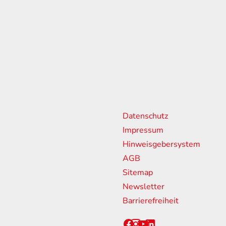
n
weitere Links
Sponsorin
Partner
Datenschutz
18:00 Uhr
Impressum
13:00 Uhr
Hinweisgebersystem
ssen
AGB
Sitemap
Newsletter
Barrierefreiheit