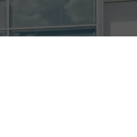
ch die
rvice GmbH eine
H auf einer