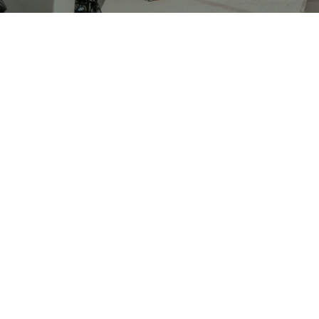
 wird CUPRA
chen der progressiven
20 Grad und über 500
ästen und SEAT
 Autohaus Gruppe Spindler
pindler CUPRA Garage
erwork-Party. Der
 riesig! Mit DJ, Catering
sgelassenen Stimmung der
pirit an diesem
n.