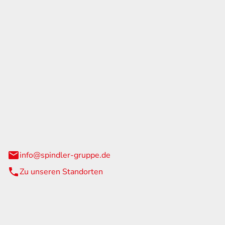
GmbH & Co. KG
traße 108
urg
info@spindler-gruppe.de
Zu unseren Standorten
eiten