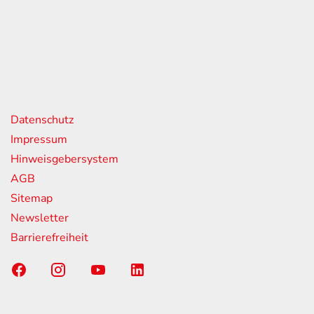
itag
07:00 - 18:00 Uhr
08:00 - 13:00 Uhr
geschlossen
nks
Datenschutz
Impressum
Hinweisgebersystem
AGB
Sitemap
Newsletter
Barrierefreiheit
Sponsoring-Partner