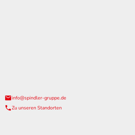
GmbH & Co. KG
traße 108
urg
info@spindler-gruppe.de
Zu unseren Standorten
eiten