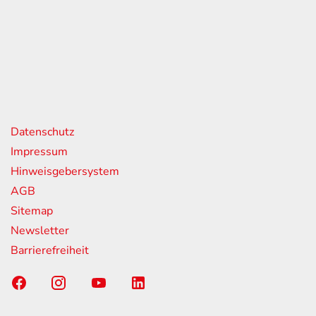
itag
07:00 - 18:00 Uhr
08:00 - 13:00 Uhr
geschlossen
nks
Datenschutz
Impressum
Hinweisgebersystem
AGB
Sitemap
Newsletter
Barrierefreiheit